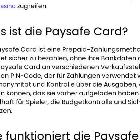
zugreifen.
casino
 ist die Paysafe Card?
aysafe Card ist eine Prepaid-Zahlungsmethod
net sicher zu bezahlen, ohne ihre Bankdate
Paysafe Card an verschiedenen Verkaufsstell
igen PIN-Code, der für Zahlungen verwendet w
nonymität und Kontrolle über die Ausgaben, 
en können, das sie vorher aufgeladen haben
ilhaft für Spieler, die Budgetkontrolle und Si
zen.
 funktioniert die Paysafe