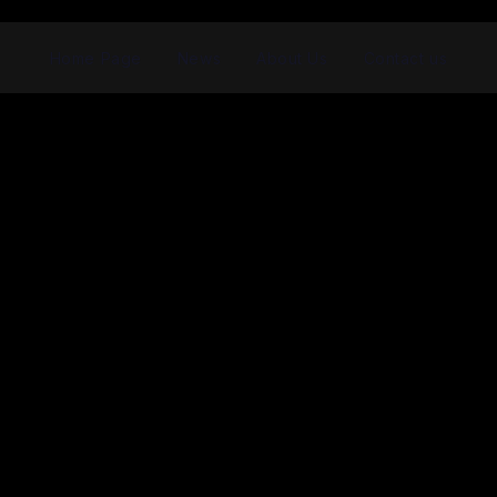
Home Page
News
About Us
Contact us