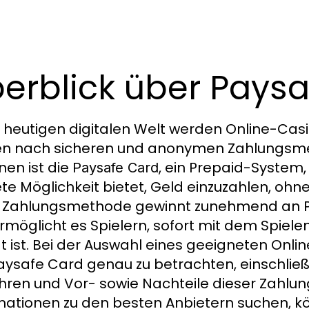
erblick über Pays
r heutigen digitalen Welt werden Online-Casi
n nach sicheren und anonymen Zahlungsme
nen ist die
, ein Prepaid-System,
Paysafe Card
ete Möglichkeit bietet, Geld einzuzahlen, oh
 Zahlungsmethode gewinnt zunehmend an Pop
rmöglicht es Spielern, sofort mit dem Spiele
gt ist. Bei der Auswahl eines geeigneten Onlin
aysafe Card genau zu betrachten, einschließ
ren und Vor- sowie Nachteile dieser Zahl
mationen zu den besten Anbietern suchen, k