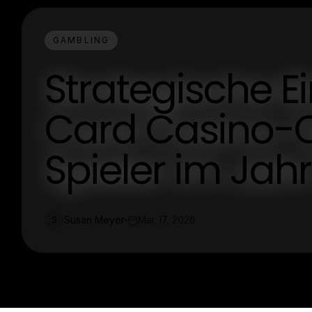
GAMBLING
Strategische Ei
Card Casino-O
Spieler im Jah
Susan Meyer
Mar 17, 2026
S